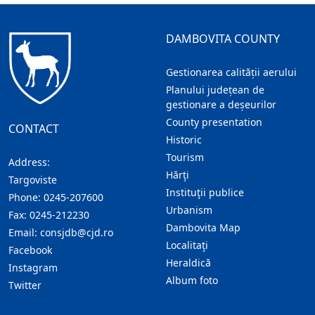
DAMBOVITA COUNTY
Gestionarea calității aerului
Planului județean de
gestionare a deșeurilor
County presentation
CONTACT
Historic
Tourism
Address:
Hărţi
Targoviste
Instituţii publice
Phone:
0245-207600
Urbanism
Fax:
0245-212230
Dambovita Map
Email:
consjdb@cjd.ro
Localitaţi
Facebook
Heraldică
Instagram
Album foto
Twitter