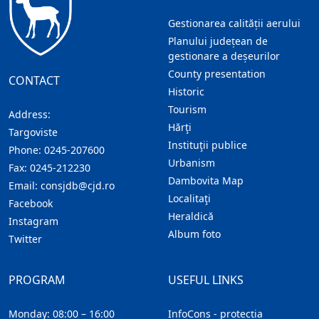
Gestionarea calității aerului
Planului județean de
gestionare a deșeurilor
County presentation
CONTACT
Historic
Tourism
Address:
Hărţi
Targoviste
Instituţii publice
Phone:
0245-207600
Urbanism
Fax:
0245-212230
Dambovita Map
Email:
consjdb@cjd.ro
Localitaţi
Facebook
Heraldică
Instagram
Album foto
Twitter
PROGRAM
USEFUL LINKS
Monday: 08:00 – 16:00
InfoCons - protecția