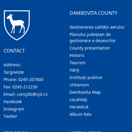
DAMBOVITA COUNTY
Gestionarea calității aerului
Planului județean de
gestionare a deșeurilor
County presentation
CONTACT
Historic
Tourism
Address:
Hărţi
Targoviste
Instituţii publice
Phone:
0245-207600
Urbanism
Fax:
0245-212230
Dambovita Map
Email:
consjdb@cjd.ro
Localitaţi
Facebook
Heraldică
Instagram
Album foto
Twitter