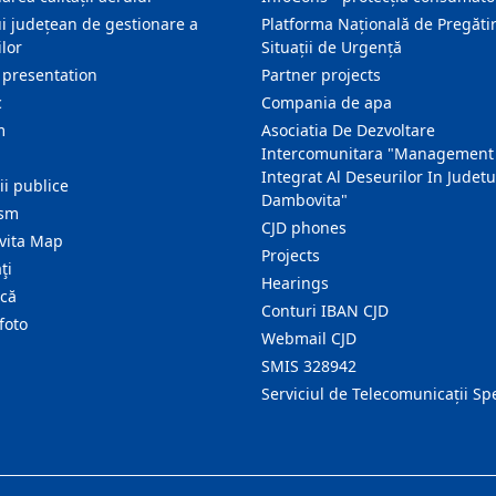
i județean de gestionare a
Platforma Națională de Pregătir
lor
Situații de Urgență
 presentation
Partner projects
c
Compania de apa
m
Asociatia De Dezvoltare
Intercomunitara "Management
Integrat Al Deseurilor In Judetu
ţii publice
Dambovita"
ism
CJD phones
ita Map
Projects
ţi
Hearings
ică
Conturi IBAN CJD
foto
Webmail CJD
SMIS 328942
Serviciul de Telecomunicații Sp