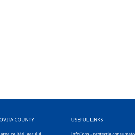
OVITA COUNTY
USEFUL LINKS
area calității aerului
InfoCons - protecția consumator