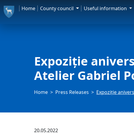
Home
County council
Useful information
Expoziție aniver
Atelier Gabriel 
Home
Press Releases
Expoziție aniver
20.05.2022