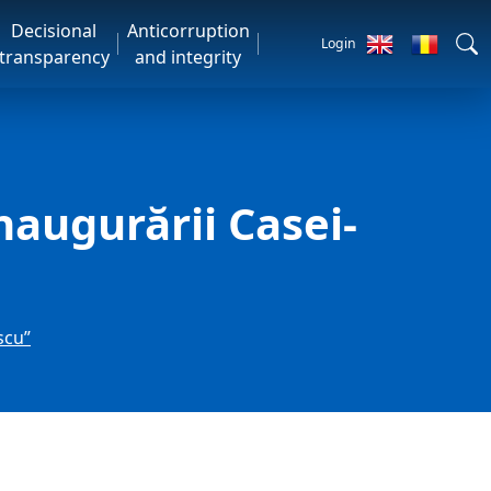
Decisional
Anticorruption
Login
transparency
and integrity
naugurării Casei-
scu”