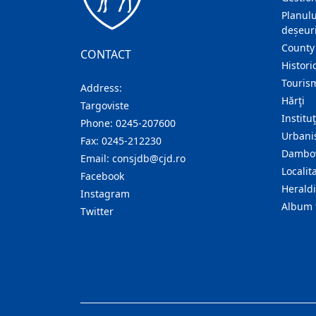
Planulu
deșeuri
County
CONTACT
Histori
Touris
Address:
Hărţi
Targoviste
Institu
Phone:
0245-207600
Urban
Fax:
0245-212230
Dambov
Email:
consjdb@cjd.ro
Localita
Facebook
Herald
Instagram
Album 
Twitter