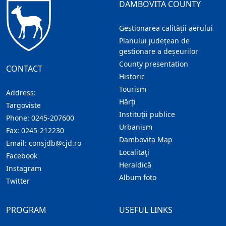
DAMBOVITA COUNTY
Gestionarea calității aerului
Planului județean de
gestionare a deșeurilor
County presentation
CONTACT
Historic
Tourism
Address:
Hărţi
Targoviste
Instituţii publice
Phone:
0245-207600
Urbanism
Fax:
0245-212230
Dambovita Map
Email:
consjdb@cjd.ro
Localitaţi
Facebook
Heraldică
Instagram
Album foto
Twitter
PROGRAM
USEFUL LINKS