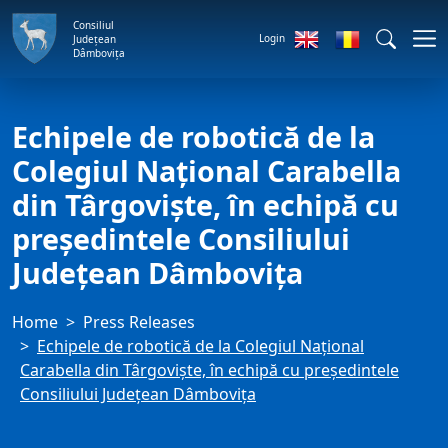
Consiliul
Login
Județean
Dâmbovița
Echipele de robotică de la
Colegiul Național Carabella
din Târgoviște, în echipă cu
președintele Consiliului
Județean Dâmbovița
Home
Press Releases
Echipele de robotică de la Colegiul Național
Carabella din Târgoviște, în echipă cu președintele
Consiliului Județean Dâmbovița