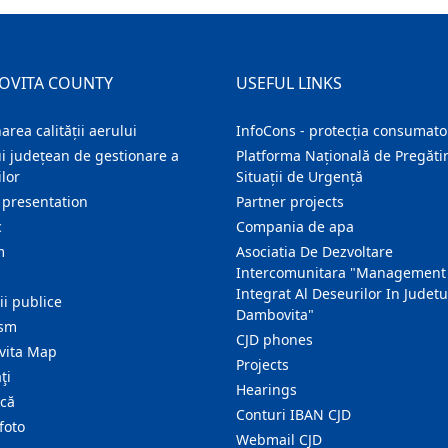
OVITA COUNTY
USEFUL LINKS
area calității aerului
InfoCons - protecția consumator
i județean de gestionare a
Platforma Națională de Pregătir
lor
Situații de Urgență
 presentation
Partner projects
c
Compania de apa
m
Asociatia De Dezvoltare
Intercomunitara "Management
Integrat Al Deseurilor In Judetu
ţii publice
Dambovita"
ism
CJD phones
ita Map
Projects
ţi
Hearings
ică
Conturi IBAN CJD
foto
Webmail CJD