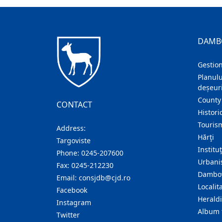
DAMB
Gestion
Planulu
deșeuri
County
CONTACT
Histori
Touris
Address:
Hărţi
Targoviste
Institu
Phone:
0245-207600
Urban
Fax:
0245-212230
Dambov
Email:
consjdb@cjd.ro
Localita
Facebook
Herald
Instagram
Album 
Twitter