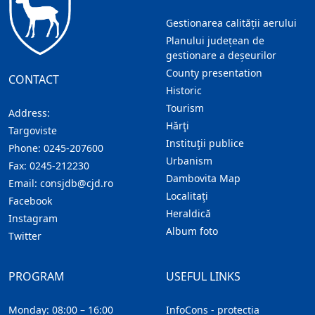
Gestionarea calității aerului
Planului județean de
gestionare a deșeurilor
County presentation
CONTACT
Historic
Tourism
Address:
Hărţi
Targoviste
Instituţii publice
Phone:
0245-207600
Urbanism
Fax:
0245-212230
Dambovita Map
Email:
consjdb@cjd.ro
Localitaţi
Facebook
Heraldică
Instagram
Album foto
Twitter
PROGRAM
USEFUL LINKS
Monday: 08:00 – 16:00
InfoCons - protecția