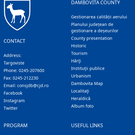
DAMBOVITA COUNTY
Gestionarea calității aerului
Planului județean de
gestionare a deșeurilor
County presentation
CONTACT
Historic
Tourism
Address:
Hărţi
Targoviste
Instituţii publice
Phone:
0245-207600
Urbanism
Fax:
0245-212230
Dambovita Map
Email:
consjdb@cjd.ro
Localitaţi
Facebook
Heraldică
Instagram
Album foto
Twitter
PROGRAM
USEFUL LINKS