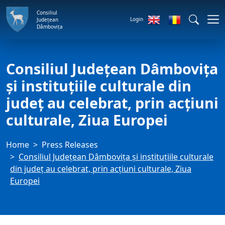
Consiliul
Login
Județean
Dâmbovița
Consiliul Județean Dâmbovița
și instituțiile culturale din
județ au celebrat, prin acțiuni
culturale, Ziua Europei
Home
Press Releases
Consiliul Județean Dâmbovița și instituțiile culturale
din județ au celebrat, prin acțiuni culturale, Ziua
Europei