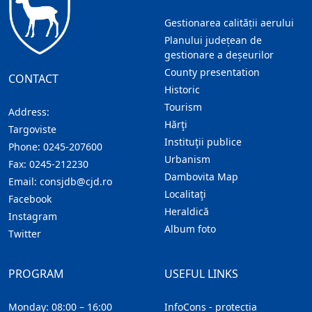
Gestionarea calității aerului
Planului județean de
gestionare a deșeurilor
County presentation
CONTACT
Historic
Tourism
Address:
Hărţi
Targoviste
Instituţii publice
Phone:
0245-207600
Urbanism
Fax:
0245-212230
Dambovita Map
Email:
consjdb@cjd.ro
Localitaţi
Facebook
Heraldică
Instagram
Album foto
Twitter
PROGRAM
USEFUL LINKS
Monday: 08:00 – 16:00
InfoCons - protecția