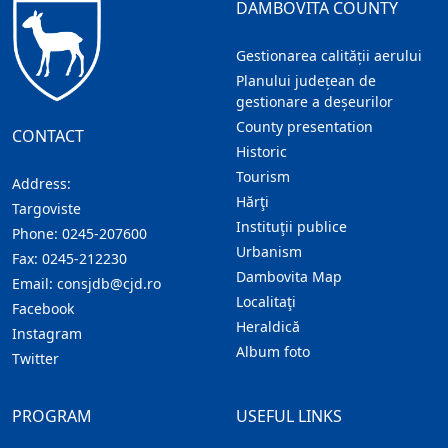
DAMBOVITA COUNTY
Gestionarea calității aerului
Planului județean de
gestionare a deșeurilor
County presentation
CONTACT
Historic
Tourism
Address:
Hărţi
Targoviste
Instituţii publice
Phone:
0245-207600
Urbanism
Fax:
0245-212230
Dambovita Map
Email:
consjdb@cjd.ro
Localitaţi
Facebook
Heraldică
Instagram
Album foto
Twitter
PROGRAM
USEFUL LINKS