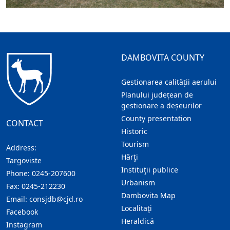
DAMBOVITA COUNTY
Gestionarea calității aerului
Planului județean de
gestionare a deșeurilor
County presentation
CONTACT
Historic
Tourism
Address:
Hărţi
Targoviste
Instituţii publice
Phone:
0245-207600
Urbanism
Fax:
0245-212230
Dambovita Map
Email:
consjdb@cjd.ro
Localitaţi
Facebook
Heraldică
Instagram