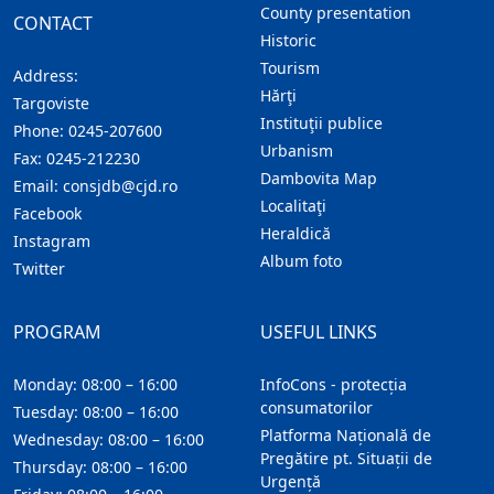
County presentation
CONTACT
Historic
Tourism
Address:
Hărţi
Targoviste
Instituţii publice
Phone:
0245-207600
Urbanism
Fax:
0245-212230
Dambovita Map
Email:
consjdb@cjd.ro
Localitaţi
Facebook
Heraldică
Instagram
Album foto
Twitter
PROGRAM
USEFUL LINKS
Monday: 08:00 – 16:00
InfoCons - protecția
consumatorilor
Tuesday: 08:00 – 16:00
Platforma Națională de
Wednesday: 08:00 – 16:00
Pregătire pt. Situații de
Thursday: 08:00 – 16:00
Urgență