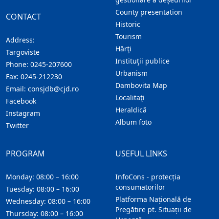
County presentation
CONTACT
Historic
Tourism
Address:
Hărţi
Targoviste
Instituţii publice
Phone:
0245-207600
Urbanism
Fax:
0245-212230
Dambovita Map
Email:
consjdb@cjd.ro
Localitaţi
Facebook
Heraldică
Instagram
Album foto
Twitter
PROGRAM
USEFUL LINKS
Monday: 08:00 – 16:00
InfoCons - protecția
consumatorilor
Tuesday: 08:00 – 16:00
Platforma Națională de
Wednesday: 08:00 – 16:00
Pregătire pt. Situații de
Thursday: 08:00 – 16:00