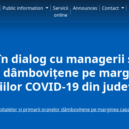
Public information
Servicii
Announces
Contact
online
n dialog cu managerii s
r dâmbovițene pe margi
iilor COVID-19 din jude
italelor și primarii orașelor dâmbovițene pe marginea capaci