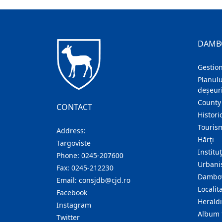
DAMB
Gestion
Planulu
deșeuri
County
CONTACT
Histori
Touris
Address:
Hărţi
Targoviste
Institu
Phone:
0245-207600
Urban
Fax:
0245-212230
Dambov
Email:
consjdb@cjd.ro
Localita
Facebook
Herald
Instagram
Album 
Twitter