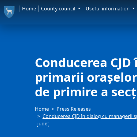
Home
County council
Useful information
Conducerea CJD î
primarii orașelo
de primire a secț
Home
Press Releases
Conducerea CJD în dialog cu managerii sp
județ