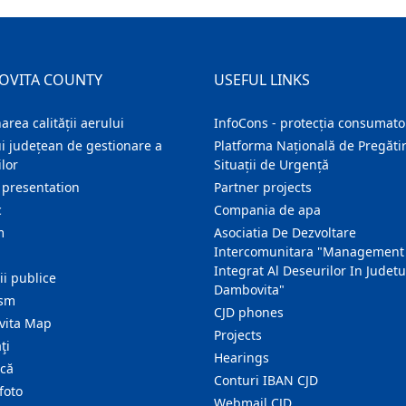
OVITA COUNTY
USEFUL LINKS
area calității aerului
InfoCons - protecția consumator
i județean de gestionare a
Platforma Națională de Pregătir
lor
Situații de Urgență
 presentation
Partner projects
c
Compania de apa
m
Asociatia De Dezvoltare
Intercomunitara "Management
Integrat Al Deseurilor In Judetu
ţii publice
Dambovita"
ism
CJD phones
ita Map
Projects
ţi
Hearings
ică
Conturi IBAN CJD
foto
Webmail CJD