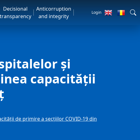
Decisional
Anticorruption
Login
transparency
and integrity
pitalelor și
nea capacității
ț
tății de primire a secțiilor COVID-19 din