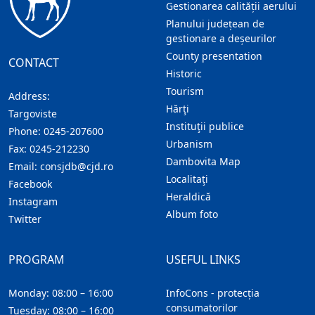
Gestionarea calității aerului
Planului județean de
gestionare a deșeurilor
County presentation
CONTACT
Historic
Tourism
Address:
Hărţi
Targoviste
Instituţii publice
Phone:
0245-207600
Urbanism
Fax:
0245-212230
Dambovita Map
Email:
consjdb@cjd.ro
Localitaţi
Facebook
Heraldică
Instagram
Album foto
Twitter
PROGRAM
USEFUL LINKS
Monday: 08:00 – 16:00
InfoCons - protecția
consumatorilor
Tuesday: 08:00 – 16:00