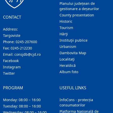
Planului județean de
gestionare a deșeurilor
County presentation
CONTACT
Historic
Tourism
Address:
Hărţi
Targoviste
Instituţii publice
Phone:
0245-207600
Urbanism
Fax:
0245-212230
Dambovita Map
Email:
consjdb@cjd.ro
Localitaţi
Facebook
Heraldică
Instagram
Album foto
Twitter
PROGRAM
USEFUL LINKS
Monday: 08:00 – 16:00
InfoCons - protecția
consumatorilor
Tuesday: 08:00 – 16:00
Platforma Națională de
Wednesday: 08:00 – 16:00