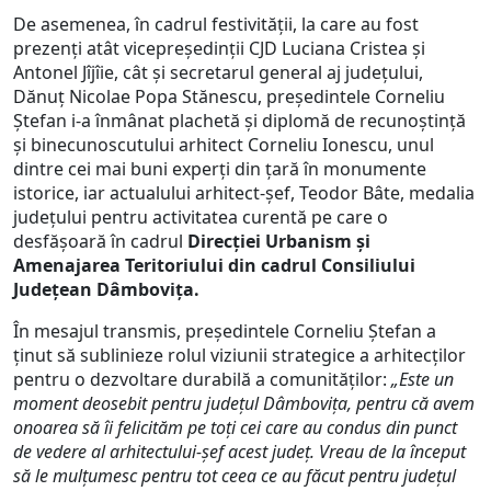
De asemenea, în cadrul festivității, la care au fost
prezenți atât vicepreședinții CJD Luciana Cristea și
Antonel Jîjîie, cât și secretarul general aj județului,
Dănuț Nicolae Popa Stănescu, președintele Corneliu
Ștefan i-a înmânat plachetă și diplomă de recunoștință
și binecunoscutului arhitect Corneliu Ionescu, unul
dintre cei mai buni experți din țară în monumente
istorice, iar actualului arhitect-șef, Teodor Bâte, medalia
județului pentru activitatea curentă pe care o
desfășoară în cadrul
Direcției Urbanism și
Amenajarea Teritoriului din cadrul Consiliului
Județean Dâmbovița
.
În mesajul transmis, președintele Corneliu Ștefan a
ținut să sublinieze rolul viziunii strategice a arhitecților
pentru o dezvoltare durabilă a comunităților:
„Este un
moment deosebit pentru județul Dâmbovița, pentru că avem
onoarea să îi felicităm pe toți cei care au condus din punct
de vedere al arhitectului-șef acest județ. Vreau de la început
să le mulțumesc pentru tot ceea ce au făcut pentru județul