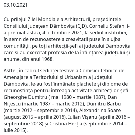
03.10.2021
Cu prilejul Zilei Mondiale a Arhitecturii, președintele
Consiliului Județean Dâmbovița (CJD), Corneliu Ștefan, i-
a premiat astăzi, 4 octombrie 2021, la sediul instituției,
în semn de recunoaștere a creavității puse în slujba
comunității, pe toți arhitecții-șefi ai județului Dâmbovița
care și-au exercitat profesia de la înființarea județului și
anume, din anul 1968.
Astfel, în cadrul ședinței festive a Comisiei Tehnice de
Amenajare a Teritoriului și Urbanism a județului
Dâmbovița, le-au fost înmânate plachete și diplome de
recunoștință pentru întreaga activitate arhitecților-șefi:
Gheorghe Dumitru ( mai 1980 – martie 1987), Dan
Nițescu (martie 1987 – martie 2012), Dumitru Barbu
(martie 2012 – septembrie 2014), Alexandrina Soare
(august 2015 – aprilie 2016), Iulian Vișanu (aprilie 2016 –
septembrie 2018) și Cristina Herția (septembrie 2014 –
iulie 2015).