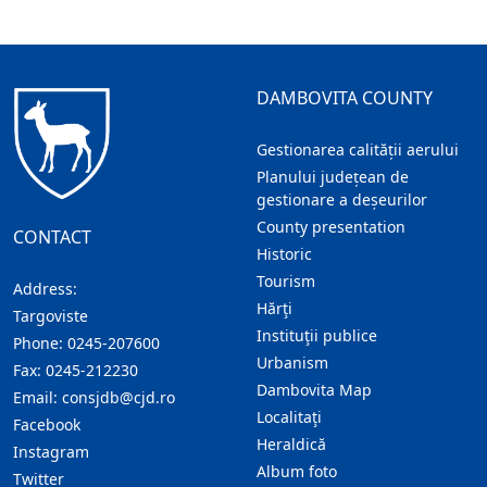
DAMBOVITA COUNTY
Gestionarea calității aerului
Planului județean de
gestionare a deșeurilor
County presentation
CONTACT
Historic
Tourism
Address:
Hărţi
Targoviste
Instituţii publice
Phone:
0245-207600
Urbanism
Fax:
0245-212230
Dambovita Map
Email:
consjdb@cjd.ro
Localitaţi
Facebook
Heraldică
Instagram
Album foto
Twitter