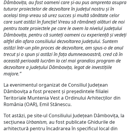
Dâmbovița, au fost oameni care și-au pus amprenta asupra
tuturor proiectelor de dezvoltare în județul nostru și în
același timp vreau să urez succes și multă sănătate celor
care sunt astăzi în funcție! Vreau să rămâneți alături de noi
pentru toate proiectele pe care le avem la nivelul județului
Dâmbovița, pentru că sunteți oameni cu experiență și vedeți
altfel din afara consiliului dezvoltarea județului. Suntem
astăzi într-un plin proces de dezvoltare, am spus-o de anul
trecut și o spun și astăzi în fața dumneavoastră, cred că în
această perioadă lucrăm la cel mai grandios program de
dezvoltare a județului Dâmbovița, legat de investițiile
majore.”
La evenimentul organizat de Consiliul Județean
Dâmbovița a fost prezent și președintele filialei
Teritoriale Muntenia Vest a Ordinului Arhitecților din
România (OAR), Emil Stănescu.
Tot astăzi, pe site-ul Consiliului Județean Dâmbovița, la
secțiunea
Urbanism,
au fost publicate Ghidurile de
arhitectură pentru încadrarea în specificul local din