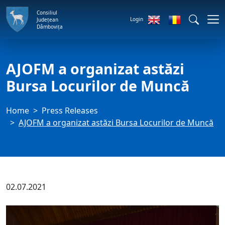
Consiliul
Login
Județean
Dâmbovița
AJOFM a organizat astăzi
Bursa Locurilor de Muncă
Home
Press Releases
AJOFM a organizat astăzi Bursa Locurilor de Muncă
02.07.2021