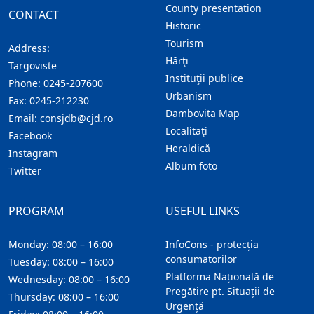
County presentation
CONTACT
Historic
Tourism
Address:
Hărţi
Targoviste
Instituţii publice
Phone:
0245-207600
Urbanism
Fax:
0245-212230
Dambovita Map
Email:
consjdb@cjd.ro
Localitaţi
Facebook
Heraldică
Instagram
Album foto
Twitter
PROGRAM
USEFUL LINKS
Monday: 08:00 – 16:00
InfoCons - protecția
consumatorilor
Tuesday: 08:00 – 16:00
Platforma Națională de
Wednesday: 08:00 – 16:00
Pregătire pt. Situații de
Thursday: 08:00 – 16:00
Urgență