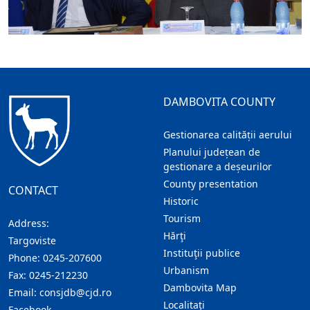
DAMBOVITA COUNTY
Gestionarea calității aerului
Planului județean de
gestionare a deșeurilor
County presentation
CONTACT
Historic
Tourism
Address:
Hărţi
Targoviste
Instituţii publice
Phone:
0245-207600
Urbanism
Fax:
0245-212230
Dambovita Map
Email:
consjdb@cjd.ro
Localitaţi
Facebook