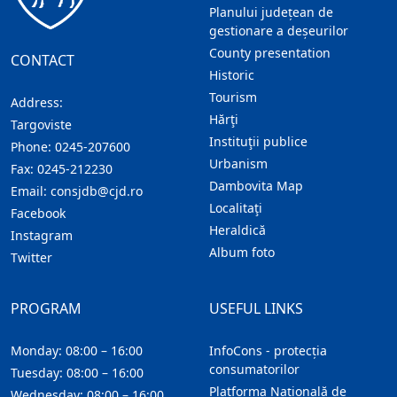
Planului județean de
gestionare a deșeurilor
County presentation
CONTACT
Historic
Tourism
Address:
Hărţi
Targoviste
Instituţii publice
Phone:
0245-207600
Urbanism
Fax:
0245-212230
Dambovita Map
Email:
consjdb@cjd.ro
Localitaţi
Facebook
Heraldică
Instagram
Album foto
Twitter
PROGRAM
USEFUL LINKS
Monday: 08:00 – 16:00
InfoCons - protecția
consumatorilor
Tuesday: 08:00 – 16:00
Platforma Națională de
Wednesday: 08:00 – 16:00