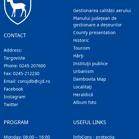
Gestionarea calității aerului
Planului județean de
gestionare a deșeurilor
County presentation
CONTACT
Historic
Tourism
Address:
Hărţi
Targoviste
Instituţii publice
Phone:
0245-207600
Urbanism
Fax:
0245-212230
Dambovita Map
Email:
consjdb@cjd.ro
Localitaţi
Facebook
Heraldică
Instagram
Album foto
Twitter
PROGRAM
USEFUL LINKS
Monday: 08:00 – 16:00
InfoCons - protecția