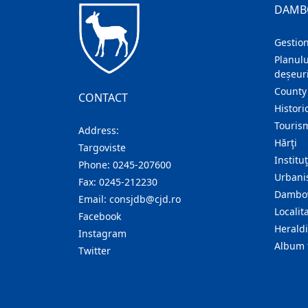
DAMB
Gestion
Planulu
deșeuri
County
CONTACT
Histori
Touris
Address:
Hărţi
Targoviste
Institu
Phone:
0245-207600
Urban
Fax:
0245-212230
Dambov
Email:
consjdb@cjd.ro
Localita
Facebook
Herald
Instagram
Album 
Twitter