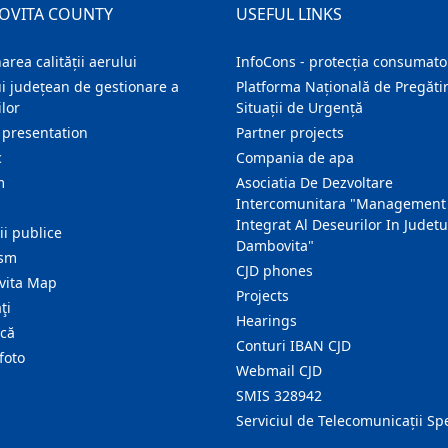
OVITA COUNTY
USEFUL LINKS
area calității aerului
InfoCons - protecția consumator
i județean de gestionare a
Platforma Națională de Pregătir
lor
Situații de Urgență
 presentation
Partner projects
c
Compania de apa
m
Asociatia De Dezvoltare
Intercomunitara "Management
Integrat Al Deseurilor In Judetu
ţii publice
Dambovita"
ism
CJD phones
ita Map
Projects
ţi
Hearings
ică
Conturi IBAN CJD
foto
Webmail CJD
SMIS 328942
Serviciul de Telecomunicații Sp