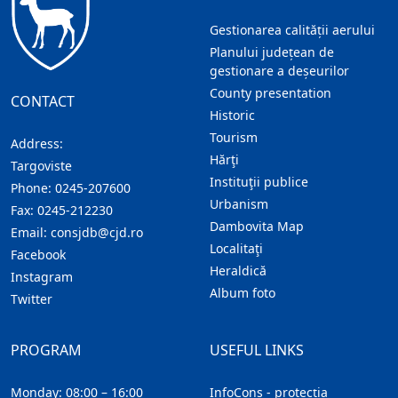
Gestionarea calității aerului
Planului județean de
gestionare a deșeurilor
County presentation
CONTACT
Historic
Tourism
Address:
Hărţi
Targoviste
Instituţii publice
Phone:
0245-207600
Urbanism
Fax:
0245-212230
Dambovita Map
Email:
consjdb@cjd.ro
Localitaţi
Facebook
Heraldică
Instagram
Album foto
Twitter
PROGRAM
USEFUL LINKS
Monday: 08:00 – 16:00
InfoCons - protecția