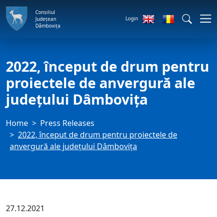
Consiliul
Login
Județean
Dâmbovița
2022, început de drum pentru
proiectele de anvergură ale
județului Dâmbovița
Home
Press Releases
2022, început de drum pentru proiectele de
anvergură ale județului Dâmbovița
27.12.2021