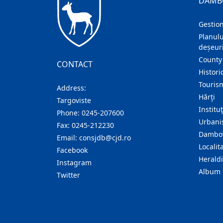
DAMB
Gestion
Planulu
deșeuri
County
CONTACT
Histori
Touris
Address:
Hărţi
Targoviste
Institu
Phone:
0245-207600
Urban
Fax:
0245-212230
Dambov
Email:
consjdb@cjd.ro
Localita
Facebook
Herald
Instagram
Album 
Twitter