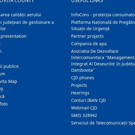
OVITA COUNTY
USEFUL LINKS
area calității aerului
InfoCons - protecția consumator
i județean de gestionare a
Platforma Națională de Pregătir
lor
Situații de Urgență
 presentation
Partner projects
c
Compania de apa
m
Asociatia De Dezvoltare
Intercomunitara "Management
Integrat Al Deseurilor In Judetu
ţii publice
Dambovita"
ism
CJD phones
ita Map
Projects
ţi
Hearings
ică
Conturi IBAN CJD
foto
Webmail CJD
SMIS 328942
Serviciul de Telecomunicații Sp