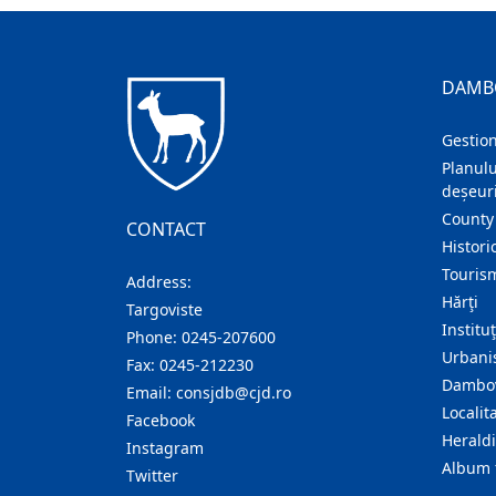
DAMB
Gestion
Planulu
deșeuri
County
CONTACT
Histori
Touris
Address:
Hărţi
Targoviste
Institu
Phone:
0245-207600
Urban
Fax:
0245-212230
Dambov
Email:
consjdb@cjd.ro
Localita
Facebook
Herald
Instagram
Album 
Twitter