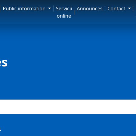
Public information
Servicii
Announces
Contact
online
es
4