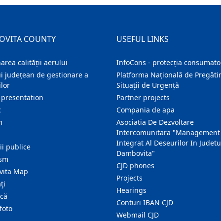
OVITA COUNTY
USEFUL LINKS
area calității aerului
InfoCons - protecția consumator
i județean de gestionare a
Platforma Națională de Pregătir
lor
Situații de Urgență
 presentation
Partner projects
c
Compania de apa
m
Asociatia De Dezvoltare
Intercomunitara "Management
Integrat Al Deseurilor In Judetu
ţii publice
Dambovita"
ism
CJD phones
ita Map
Projects
ţi
Hearings
ică
Conturi IBAN CJD
foto
Webmail CJD