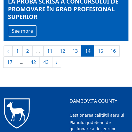
LA PROBA SCRISĂ A CONCURSULUI DE
PROMOVARE ÎN GRAD PROFESIONAL
SUPERIOR
See more
‹
1
2
...
11
12
13
14
15
16
17
...
42
43
›
DAMBOVITA COUNTY
Gestionarea calității aerului
Planului județean de
gestionare a deșeurilor