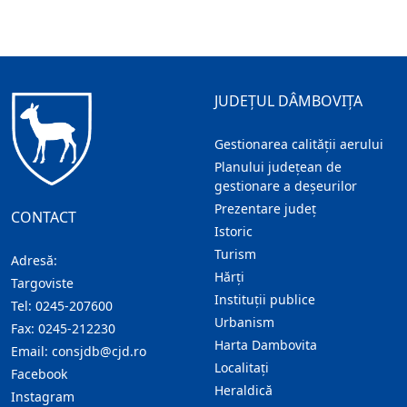
JUDEȚUL DÂMBOVIȚA
Gestionarea calității aerului
Planului județean de
gestionare a deșeurilor
Prezentare judeţ
CONTACT
Istoric
Turism
Adresă:
Hărţi
Targoviste
Instituţii publice
Tel:
0245-207600
Urbanism
Fax:
0245-212230
Harta Dambovita
Email:
consjdb@cjd.ro
Localitaţi
Facebook
Heraldică
Instagram