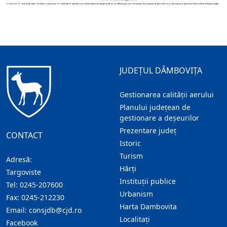
JUDEȚUL DÂMBOVIȚA
Gestionarea calității aerului
Planului județean de
gestionare a deșeurilor
Prezentare judeţ
CONTACT
Istoric
Turism
Adresă:
Hărţi
Targoviste
Instituţii publice
Tel:
0245-207600
Urbanism
Fax:
0245-212230
Harta Dambovita
Email:
consjdb@cjd.ro
Localitaţi
Facebook