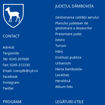
JUDEȚUL DÂMBOVIȚA
Gestionarea calității aerului
Planului județean de
gestionare a deșeurilor
Prezentare judeţ
CONTACT
Istoric
Turism
Adresă:
Hărţi
Targoviste
Instituţii publice
Tel:
0245-207600
Urbanism
Fax:
0245-212230
Harta Dambovita
Email:
consjdb@cjd.ro
Localitaţi
Facebook
Heraldică
Instagram
Album foto
Twitter
PROGRAM
LEGĂTURI UTILE