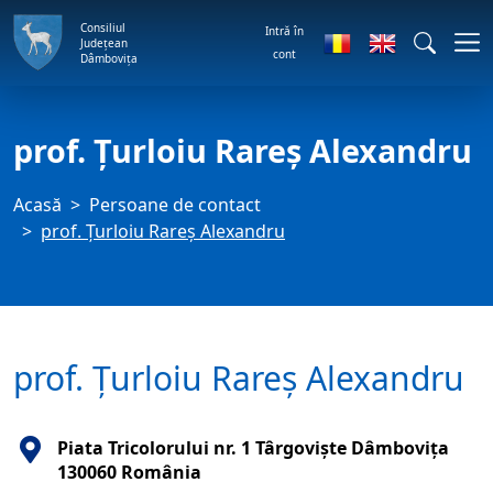
Consiliul
Intră în
Județean
cont
Dâmbovița
prof. Țurloiu Rareș Alexandru
Acasă
Persoane de contact
prof. Țurloiu Rareș Alexandru
prof. Țurloiu Rareș Alexandru
Piata Tricolorului nr. 1 Târgovişte Dâmboviţa
130060 România