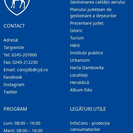
Gestionarea calității aerului
Planului județean de
gestionare a deșeurilor
Prezentare judeţ
CONTACT
Istoric
Turism
Adresă:
Hărţi
Targoviste
Instituţii publice
Tel:
0245-207600
Urbanism
Fax:
0245-212230
Harta Dambovita
Email:
consjdb@cjd.ro
Localitaţi
Facebook
Heraldică
Instagram
Album foto
Twitter
PROGRAM
LEGĂTURI UTILE
Luni: 08:00 – 16:00
InfoCons - protecția
consumatorilor
Marți: 08:00 – 16:00