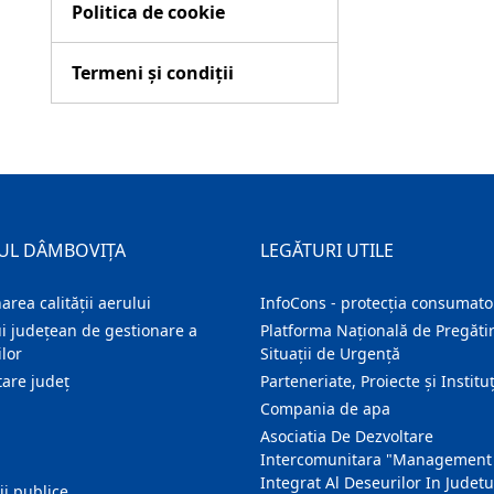
Politica de cookie
Termeni și condiții
UL DÂMBOVIȚA
LEGĂTURI UTILE
area calității aerului
InfoCons - protecția consumator
i județean de gestionare a
Platforma Națională de Pregătir
lor
Situații de Urgență
are judeţ
Parteneriate, Proiecte și Instituț
Compania de apa
Asociatia De Dezvoltare
Intercomunitara "Management
Integrat Al Deseurilor In Judetu
ţii publice