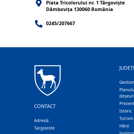
Piata Tricolorului nr. 1 Târgovişte
Dâmboviţa 130060 România
0245/207667
JUDEȚ
Gestion
Planulu
deșeuri
Prezent
CONTACT
Istoric
Turism
Adresă:
Hărţi
Targoviste
Institu