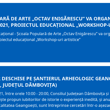
RĂ DE ARTE „OCTAV ENIGĂRESCU” VA ORGANI
2021, PROIECTUL EDUCAȚIONAL „WORKSHOP-U
țional - Școala Populară de Arte „Octav Enigărescu” va orga
iectul educațional „Workshop-uri artistice”
 DESCHISE PE ȘANTIERUL ARHEOLOGIC GEAN
, JUDEȚUL DÂMBOVIȚA)
21, între orele 10:00 - 20:00, Consiliul Județean Dâmbovița 
e propun iubitorilor de istorie o experiență inedită, și anu
ocalitatea Geangoești, sunt întreprinse cercetări într-o așeza