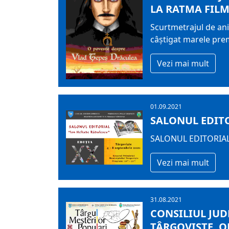
LA RATMA FILM
Scurtmetrajul de ani
câștigat marele prem
Vezi mai mult
01.09.2021
SALONUL EDITO
SALONUL EDITORIAL« 
Vezi mai mult
31.08.2021
CONSILIUL JU
TÂRGOVIȘTE, O