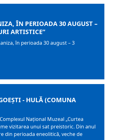
ZA, ÎN PERIOADA 30 AUGUST –
RI ARTISTICE”
niza, în perioada 30 august – 3
GOEȘTI - HULĂ (COMUNA
și Complexul Național Muzeal „Curtea
me vizitarea unui sat preistoric. Din anul
re din perioada eneolitică, veche de