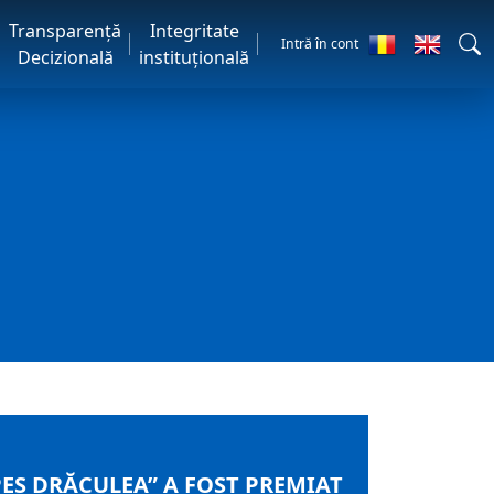
Transparență
Integritate
Intră în cont
Decizională
instituțională
EȘ DRĂCULEA” A FOST PREMIAT