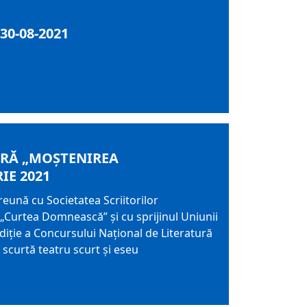
30-08-2021
URĂ „MOŞTENIREA
RIE 2021
eună cu Societatea Scriitorilor
 „Curtea Domnească” şi cu sprijinul Uniunii
ediţie a Concursului Naţional de Literatură
 scurtă teatru scurt şi eseu