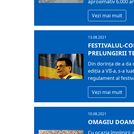
aproximativ 6.000 an
Vezi mai mult
13.08.2021
FESTIVALUL-CO
PRELUNGIRII T
Din dorinţa de a da 
ediția a VII-a, s-a 
regulament al festiv
Vezi mai mult
10.08.2021
OMAGIU DOAMN
Cu ocazia împlinirii