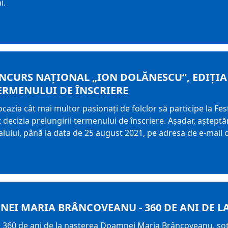
i.
NCURS NAȚIONAL „ION DOLĂNESCU”, EDIȚIA A 
ERMENULUI DE ÎNSCRIERE
ocazia cât mai multor pasionaţi de folclor să participe la Fe
luat decizia prelungirii termenului de înscriere. Aşadar, aş
alului, până la data de 25 august 2021, pe adresa de e-mail o
EI MARIA BRÂNCOVEANU - 360 DE ANI DE L
 a 360 de ani de la nașterea Doamnei Maria Brâncoveanu, so