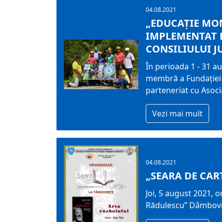
04.08.2021
„EDUCAȚIE MON
IMPLEMENTAT D
CONSILIULUI 
În perioada 1 - 31 a
membră a Fundaţiei 
parteneriat cu Asoci
Vezi mai mult
04.08.2021
„SEARA DE CAR
Joi, 5 august 2021, o
Rădulescu” Dâmbovi