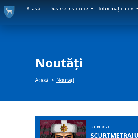
Acasă
Despre instituţie
Informaţii utile
Noutăți
Acasă
Noutăți
03.09.2021
SCURTMETRAJUL