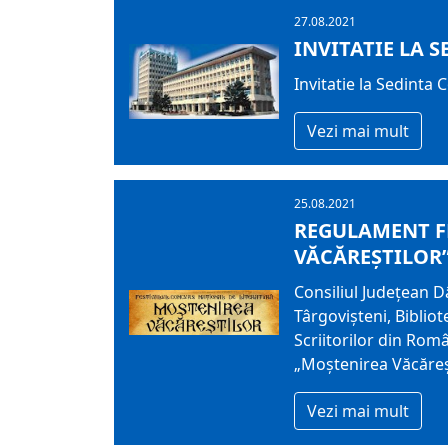
27.08.2021
INVITATIE LA S
Invitatie la Sedinta 
Vezi mai mult
25.08.2021
REGULAMENT F
VĂCĂREŞTILOR” 
Consiliul Judeţean D
Târgovişteni, Biblio
Scriitorilor din Româ
„Moştenirea Văcăreşt
Vezi mai mult