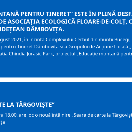
TANĂ PENTRU TINERET” ESTE ÎN PLINĂ DESF
E ASOCIAŢIA ECOLOGICĂ FLOARE-DE-COLŢ, C
JUDEȚEAN DÂMBOVIȚA.
ugust 2021, în incinta Complexului Cerbul din munții Bucegi, 
pentru Tineret Dâmboviţa și a Grupului de Acţiune Locală „
aţia Chindia Jurasic Park, proiectul „Educație montană pentr
TE LA TÂRGOVIŞTE”
ra 18.00, are loc o nouă întâlnire „Seara de carte la Târgovişte
ţa