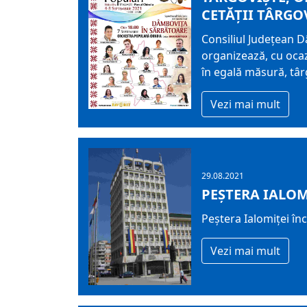
CETĂȚII TÂRGO
Consiliul Județean D
organizează, cu ocazi
în egală măsură, târg
Vezi mai mult
29.08.2021
PEȘTERA IALOM
Peștera Ialomiței în
Vezi mai mult