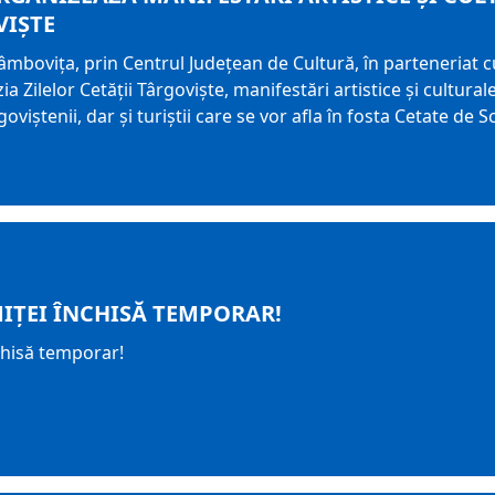
VIȘTE
âmbovița, prin Centrul Județean de Cultură, în parteneriat c
a Zilelor Cetății Târgoviște, manifestări artistice și cultura
oviștenii, dar și turiștii care se vor afla în fosta Cetate de 
IȚEI ÎNCHISĂ TEMPORAR!
chisă temporar!