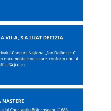
VII-A, S-A LUAT DECIZIA
stivalul-Concurs Național „Ion Dolănescu”,
teptăm documentele necesare, conform noului
ffice@cjcd.ro.
A NAȘTERE
ția lui Constantin Brâncoveanu (1688-