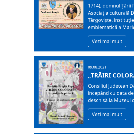
1714), domnul Țării 
Asociația culturală
Târgoviște, instituț
emblematică a Marie
Vezi mai mult
09.08.2021
„TRĂIRI COLOR
Consiliul Județean D
începând cu data de 
deschisă la Muzeul d
Vezi mai mult