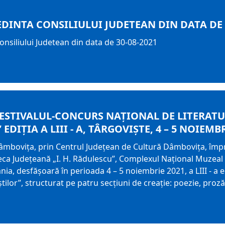
EDINTA CONSILIULUI JUDETEAN DIN DATA DE 
Consiliului Judetean din data de 30-08-2021
ESTIVALUL-CONCURS NAŢIONAL DE LITERAT
EDIŢIA A LIII - A, TÂRGOVIŞTE, 4 – 5 NOIEMB
âmboviţa, prin Centrul Judeţean de Cultură Dâmboviţa, împr
teca Judeţeană „I. H. Rădulescu”, Complexul Naţional Muzeal
nia, desfăşoară în perioada 4 – 5 noiembrie 2021, a LIII - a 
ilor”, structurat pe patru secţiuni de creaţie: poezie, proză