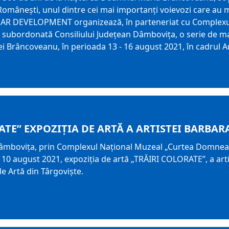
Românești, unul dintre cei mai importanți voievozi care au 
 DAR DEVELOPMENT organizează, în parteneriat cu Complex
ie subordonată Consiliului Județean Dâmbovița, o serie de m
i Brâncoveanu, în perioada 13 - 16 august 2021, în cadrul A
ATE” EXPOZIŢIA DE ARTĂ A ARTISTEI BARBARA
âmbovița, prin Complexul Național Muzeal „Curtea Domnească”
10 august 2021, expoziţia de artă „TRĂIRI COLORATE”, a artis
e Artă din Târgovişte.