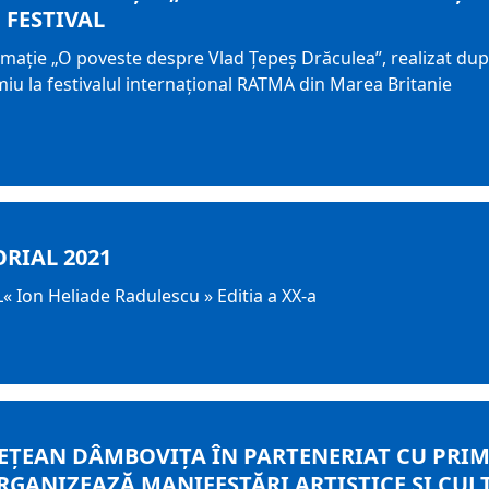
 FESTIVAL
mație „O poveste despre Vlad Țepeș Drăculea”, realizat după
iu la festivalul internațional RATMA din Marea Britanie
RIAL 2021
Ion Heliade Radulescu » Editia a XX-a
DEȚEAN DÂMBOVIȚA ÎN PARTENERIAT CU PRI
RGANIZEAZĂ MANIFESTĂRI ARTISTICE ȘI CUL