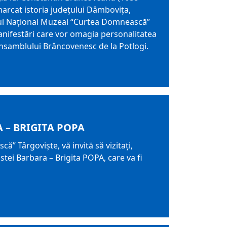
marcat istoria județului Dâmbovița,
ul Național Muzeal “Curtea Domnească”
anifestări care vor omagia personalitatea
nsamblului Brâncovenesc de la Potlogi.
 – BRIGITA POPA
 Târgoviște, vă invită să vizitați,
tei Barbara – Brigita POPA, care va fi