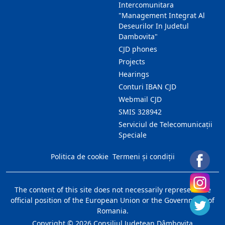
Intercomunitara
"Management Integrat Al
Deseurilor In Judetul
Dambovita"
CJD phones
Projects
Hearings
Conturi IBAN CJD
Webmail CJD
SMIS 328942
Serviciul de Telecomunicații
Speciale
Politica de cookie
Termeni și condiții
The content of this site does not necessarily represent the
official position of the European Union or the Government of
Romania.
Copyright ©
2026
Consiliul Judeţean Dâmboviţa