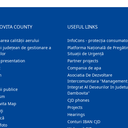
OVITA COUNTY
USEFUL LINKS
area calității aerului
InfoCons - protecția consumator
i județean de gestionare a
Platforma Națională de Pregătir
lor
Situații de Urgență
 presentation
Partner projects
c
Compania de apa
m
Asociatia De Dezvoltare
Intercomunitara "Management
Integrat Al Deseurilor In Judetu
ţii publice
Dambovita"
ism
CJD phones
ita Map
Projects
ţi
Hearings
ică
Conturi IBAN CJD
foto