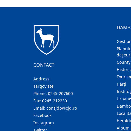
DAMB
Gestion
Planulu
deșeuri
County
CONTACT
Histori
Touris
Address:
Hărţi
Targoviste
Institu
Phone:
0245-207600
Urban
Fax:
0245-212230
Dambov
Email:
consjdb@cjd.ro
Localita
Facebook
Herald
Instagram
Album 
Twitter