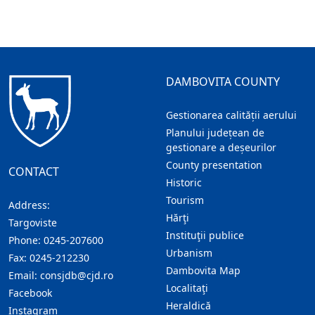
DAMBOVITA COUNTY
Gestionarea calității aerului
Planului județean de
gestionare a deșeurilor
County presentation
CONTACT
Historic
Tourism
Address:
Hărţi
Targoviste
Instituţii publice
Phone:
0245-207600
Urbanism
Fax:
0245-212230
Dambovita Map
Email:
consjdb@cjd.ro
Localitaţi
Facebook
Heraldică
Instagram