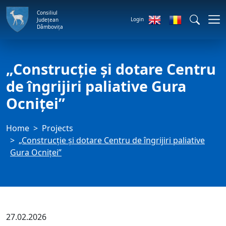
Consiliul
Login
Județean
Dâmbovița
„Construcție și dotare Centru
de îngrijiri paliative Gura
Ocniței”
Home
Projects
„Construcție și dotare Centru de îngrijiri paliative
Gura Ocniței”
27.02.2026