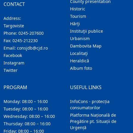
County presentation
CONTACT
Historic
Tourism
Address:
Hărţi
Targoviste
Instituţii publice
Phone:
0245-207600
Urbanism
Fax:
0245-212230
Dambovita Map
Email:
consjdb@cjd.ro
Localitaţi
Facebook
Heraldică
Instagram
Album foto
Twitter
PROGRAM
USEFUL LINKS
Monday: 08:00 – 16:00
InfoCons - protecția
consumatorilor
Tuesday: 08:00 – 16:00
Platforma Națională de
Wednesday: 08:00 – 16:00
Pregătire pt. Situații de
Thursday: 08:00 – 16:00
Urgență
Friday: 08:00 – 16:00