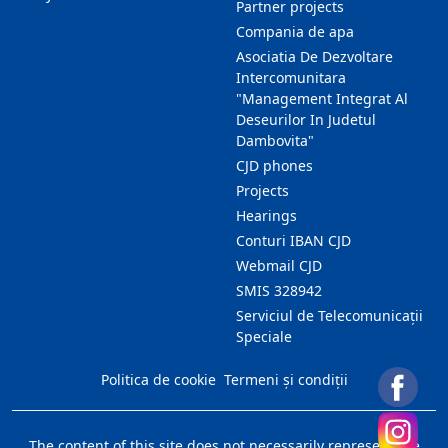
Partner projects
Compania de apa
Asociatia De Dezvoltare
Intercomunitara
"Management Integrat Al
Deseurilor In Judetul
Dambovita"
CJD phones
Projects
Hearings
Conturi IBAN CJD
Webmail CJD
SMIS 328942
Serviciul de Telecomunicații
Speciale
Politica de cookie
Termeni și condiții
The content of this site does not necessarily represent the