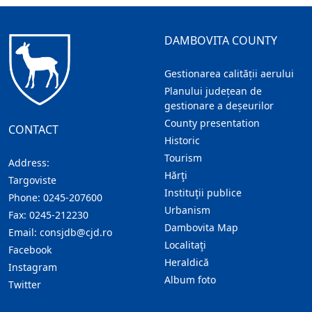
DAMBOVITA COUNTY
Gestionarea calității aerului
Planului județean de
gestionare a deșeurilor
County presentation
CONTACT
Historic
Tourism
Address:
Hărţi
Targoviste
Instituţii publice
Phone:
0245-207600
Urbanism
Fax:
0245-212230
Dambovita Map
Email:
consjdb@cjd.ro
Localitaţi
Facebook
Heraldică
Instagram
Album foto
Twitter