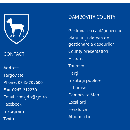
DAMBOVITA COUNTY
Gestionarea calității aerului
Planului județean de
gestionare a deșeurilor
County presentation
CONTACT
Historic
Tourism
Address:
Hărţi
Targoviste
Instituţii publice
Phone:
0245-207600
Urbanism
Fax:
0245-212230
Dambovita Map
Email:
consjdb@cjd.ro
Localitaţi
Facebook
Heraldică
Instagram
Album foto
Twitter