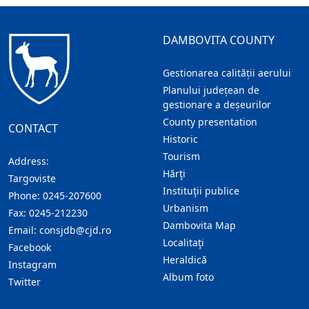
DAMBOVITA COUNTY
Gestionarea calității aerului
Planului județean de
gestionare a deșeurilor
County presentation
CONTACT
Historic
Tourism
Address:
Hărţi
Targoviste
Instituţii publice
Phone:
0245-207600
Urbanism
Fax:
0245-212230
Dambovita Map
Email:
consjdb@cjd.ro
Localitaţi
Facebook
Heraldică
Instagram
Album foto
Twitter