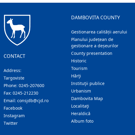
DAMBOVITA COUNTY
Gestionarea calității aerului
Planului județean de
gestionare a deșeurilor
County presentation
CONTACT
Historic
Tourism
Address:
Hărţi
Targoviste
Instituţii publice
Phone:
0245-207600
Urbanism
Fax:
0245-212230
Dambovita Map
Email:
consjdb@cjd.ro
Localitaţi
Facebook
Heraldică
Instagram
Album foto
Twitter