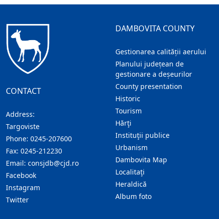
DAMBOVITA COUNTY
Gestionarea calității aerului
Planului județean de
gestionare a deșeurilor
County presentation
CONTACT
Historic
Tourism
Address:
Hărţi
Targoviste
Instituţii publice
Phone:
0245-207600
Urbanism
Fax:
0245-212230
Dambovita Map
Email:
consjdb@cjd.ro
Localitaţi
Facebook
Heraldică
Instagram
Album foto
Twitter