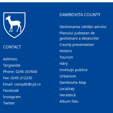
DAMBOVITA COUNTY
Gestionarea calității aerului
Planului județean de
gestionare a deșeurilor
County presentation
CONTACT
Historic
Tourism
Address:
Hărţi
Targoviste
Instituţii publice
Phone:
0245-207600
Urbanism
Fax:
0245-212230
Dambovita Map
Email:
consjdb@cjd.ro
Localitaţi
Facebook
Heraldică
Instagram
Album foto
Twitter