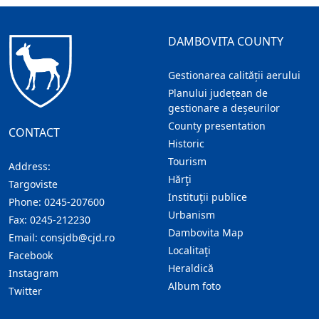
DAMBOVITA COUNTY
Gestionarea calității aerului
Planului județean de
gestionare a deșeurilor
County presentation
CONTACT
Historic
Tourism
Address:
Hărţi
Targoviste
Instituţii publice
Phone:
0245-207600
Urbanism
Fax:
0245-212230
Dambovita Map
Email:
consjdb@cjd.ro
Localitaţi
Facebook
Heraldică
Instagram
Album foto
Twitter