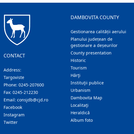
DAMBOVITA COUNTY
Gestionarea calității aerului
Planului județean de
gestionare a deșeurilor
County presentation
CONTACT
Historic
Tourism
Address:
Hărţi
Targoviste
Instituţii publice
Phone:
0245-207600
Urbanism
Fax:
0245-212230
Dambovita Map
Email:
consjdb@cjd.ro
Localitaţi
Facebook
Heraldică
Instagram
Album foto
Twitter