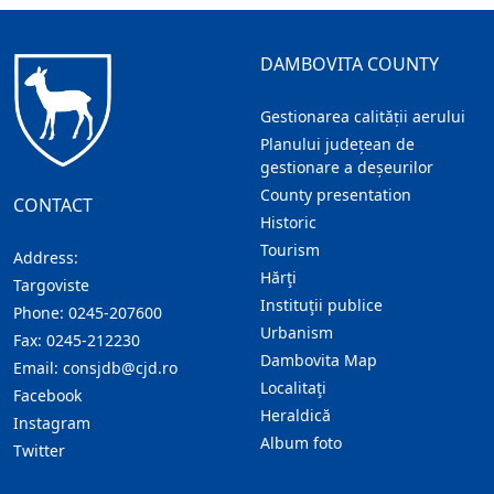
DAMBOVITA COUNTY
Gestionarea calității aerului
Planului județean de
gestionare a deșeurilor
County presentation
CONTACT
Historic
Tourism
Address:
Hărţi
Targoviste
Instituţii publice
Phone:
0245-207600
Urbanism
Fax:
0245-212230
Dambovita Map
Email:
consjdb@cjd.ro
Localitaţi
Facebook
Heraldică
Instagram
Album foto
Twitter