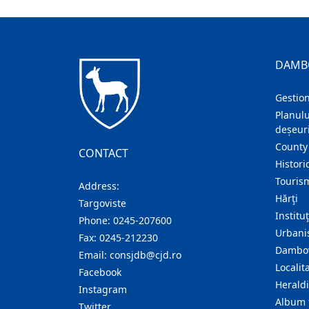
DAMB
Gestion
Planulu
deșeuri
County
CONTACT
Histori
Touris
Address:
Hărţi
Targoviste
Institu
Phone:
0245-207600
Urban
Fax:
0245-212230
Dambov
Email:
consjdb@cjd.ro
Localita
Facebook
Herald
Instagram
Album 
Twitter