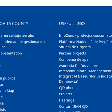
OVITA COUNTY
USEFUL LINKS
area calității aerului
InfoCons - protecția consumator
i județean de gestionare a
Platforma Națională de Pregătir
lor
Situații de Urgență
 presentation
Partner projects
c
Compania de apa
m
Asociatia De Dezvoltare
Intercomunitara "Management
Integrat Al Deseurilor In Judetu
ţii publice
Dambovita"
ism
CJD phones
ita Map
Projects
ţi
Hearings
ică
Conturi IBAN CJD
foto