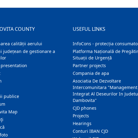
OVITA COUNTY
USEFUL LINKS
area calității aerului
InfoCons - protecția consumator
i județean de gestionare a
Platforma Națională de Pregătir
lor
Situații de Urgență
 presentation
Partner projects
c
Compania de apa
m
Asociatia De Dezvoltare
Intercomunitara "Management
Integrat Al Deseurilor In Judetu
ţii publice
Dambovita"
ism
CJD phones
ita Map
Projects
ţi
Hearings
ică
Conturi IBAN CJD
foto