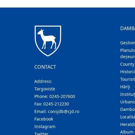
DAMB
Gestion
Planulu
deșeuri
County
CONTACT
Histori
Touris
Address:
Hărţi
Targoviste
Institu
Phone:
0245-207600
Urban
Fax:
0245-212230
Dambov
Email:
consjdb@cjd.ro
Localita
Facebook
Herald
Instagram
Album 
Twitter