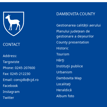
DAMBOVITA COUNTY
Gestionarea calității aerului
Planului județean de
gestionare a deșeurilor
County presentation
CONTACT
Historic
Tourism
Address:
Hărţi
Targoviste
Instituţii publice
Phone:
0245-207600
Urbanism
Fax:
0245-212230
Dambovita Map
Email:
consjdb@cjd.ro
Localitaţi
Facebook
Heraldică
Instagram
Album foto
Twitter