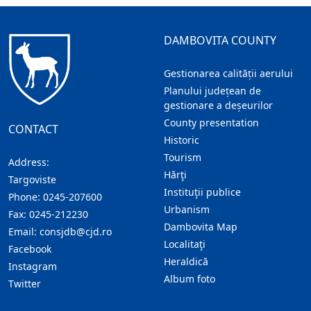
DAMBOVITA COUNTY
Gestionarea calității aerului
Planului județean de
gestionare a deșeurilor
County presentation
CONTACT
Historic
Tourism
Address:
Hărţi
Targoviste
Instituţii publice
Phone:
0245-207600
Urbanism
Fax:
0245-212230
Dambovita Map
Email:
consjdb@cjd.ro
Localitaţi
Facebook
Heraldică
Instagram
Album foto
Twitter